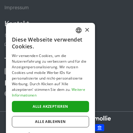
Impressum
Kontakt
×
Kontakt-Formular
Diese Webseite verwendet
GERMAN
Support Center
Cookies.
ENGLISH
Wir verwenden Cookies, um die
Teile uns
Nutzererfahrung zu verbessern und für die
Anzeigenpersonalisierung. Wir nutzen
Cookies und mobile Werbe-IDs für
personalisierte und nicht-personalisierte
Folge uns
Werbung. Durch Klicken auf 'Alle
akzeptieren' stimmen Sie dem zu.
Weitere
Informationen
ALLE AKZEPTIEREN
Secure payments powered by
ALLE ABLEHNEN