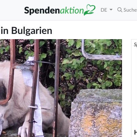
DE
Suche
in Bulgarien
S
H