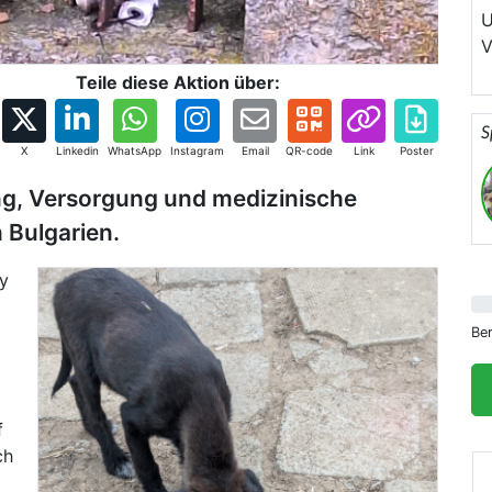
U
V
v
Teile diese Aktion über:
Ü
v
S
o
X
Linkedin
WhatsApp
Instagram
Email
QR-code
Link
Poster
d
ng, Versorgung und medizinische
u
 Bulgarien.
w
d
y
e
Be
g
f
ch