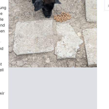
gung
ie
le
und
sen
r
nd
Previous
Next
st
ll
d
wir