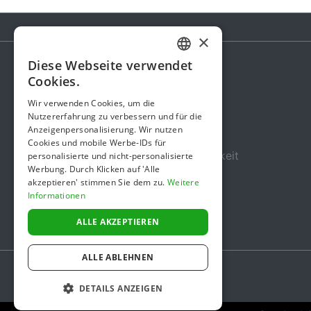
×
Diese Webseite verwendet
GERMAN
Cookies.
Spendenaktion
ENGLISH
Wir verwenden Cookies, um die
Gebühren
Nutzererfahrung zu verbessern und für die
Anzeigenpersonalisierung. Wir nutzen
Über uns
Cookies und mobile Werbe-IDs für
Sicherheit und Zuverlässigkeit
personalisierte und nicht-personalisierte
Werbung. Durch Klicken auf 'Alle
Nutzungsbedingungen
akzeptieren' stimmen Sie dem zu.
Weitere
Informationen
Datenschutz
Impressum
ALLE AKZEPTIEREN
ALLE ABLEHNEN
DETAILS ANZEIGEN