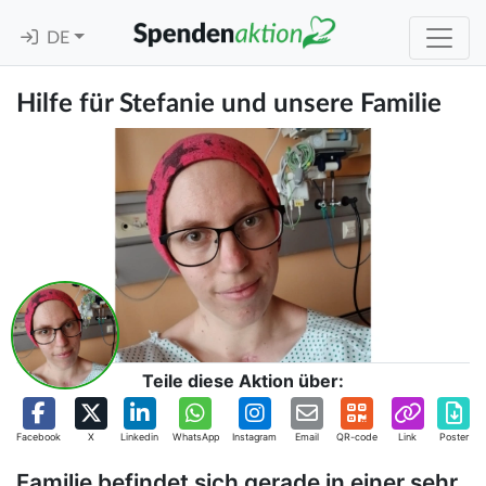
DE
Hilfe für Stefanie und unsere Familie
Teile diese Aktion über:
Facebook
X
Linkedin
WhatsApp
Instagram
Email
QR-code
Link
Poster
Familie befindet sich gerade in einer sehr