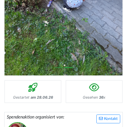
Gestartet
am 28.06.26
Gesehen
36
x
Spendenaktion organisiert von:
Kontakt