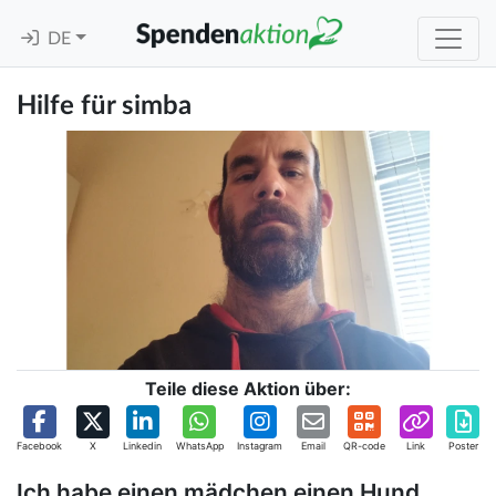
DE
Hilfe für simba
Teile diese Aktion über:
Facebook
X
Linkedin
WhatsApp
Instagram
Email
QR-code
Link
Poster
Ich habe einen mädchen einen Hund