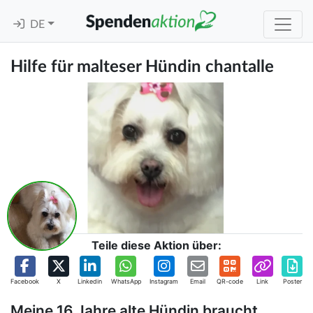
DE
Hilfe für malteser Hündin chantalle
Teile diese Aktion über:
Facebook
X
Linkedin
WhatsApp
Instagram
Email
QR-code
Link
Poster
Meine 16 Jahre alte Hündin braucht