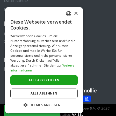
Datenschutz
Impressum
×
Diese Webseite verwendet
Kontakt
GERMAN
Cookies.
ENGLISH
Kontakt-Formular
Wir verwenden Cookies, um die
Nutzererfahrung zu verbessern und für die
Support Center
Anzeigenpersonalisierung. Wir nutzen
Cookies und mobile Werbe-IDs für
personalisierte und nicht-personalisierte
Folge uns
Werbung. Durch Klicken auf 'Alle
akzeptieren' stimmen Sie dem zu.
Weitere
Informationen
ALLE AKZEPTIEREN
Secure payments powered by
ALLE ABLEHNEN
DETAILS ANZEIGEN
Spendenaktion ist eine Initiative von Sponsor Europe B.V.
© 2026
JETZT SPENDEN
Alle Rechte vorbehalten.
SSL