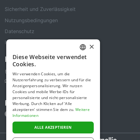
Sicherheit und Zuverlässigkeit
Nutzungsbedingungen
Datenschutz
Impressum
×
Diese Webseite verwendet
Kontakt
GERMAN
Cookies.
ENGLISH
Kontakt-Formular
Wir verwenden Cookies, um die
Nutzererfahrung zu verbessern und für die
Support Center
Anzeigenpersonalisierung. Wir nutzen
Cookies und mobile Werbe-IDs für
personalisierte und nicht-personalisierte
Folge uns
Werbung. Durch Klicken auf 'Alle
akzeptieren' stimmen Sie dem zu.
Weitere
Informationen
ALLE AKZEPTIEREN
Secure payments powered by