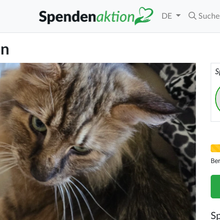
DE
Suche
en
S
Be
S