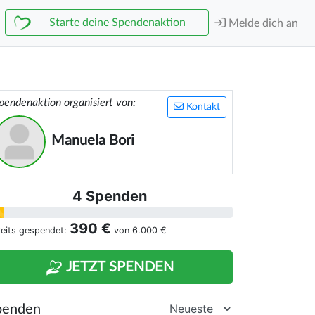
Starte deine Spendenaktion
Melde dich an
pendenaktion organisiert von:
Kontakt
Manuela Bori
4 Spenden
390 €
reits gespendet:
von
6.000 €
JETZT SPENDEN
penden