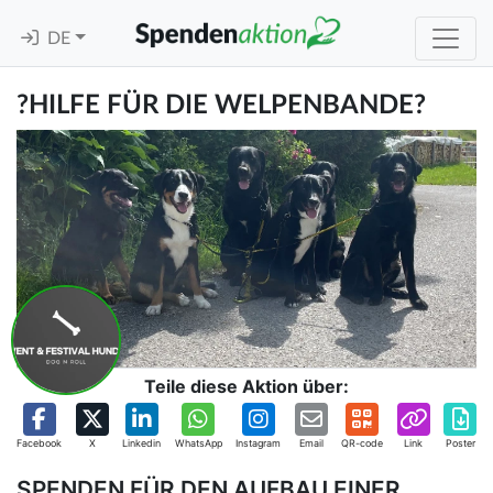
DE
?HILFE FÜR DIE WELPENBANDE?
Teile diese Aktion über:
Facebook
X
Linkedin
WhatsApp
Instagram
Email
QR-code
Link
Poster
SPENDEN FÜR DEN AUFBAU EINER