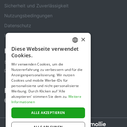
Sicherheit und Zuverlässigkeit
Nutzungsbedingungen
Datenschutz
Impressum
×
Diese Webseite verwendet
Kontakt
GERMAN
Cookies.
ENGLISH
Kontakt-Formular
Wir verwenden Cookies, um die
Nutzererfahrung zu verbessern und für die
Support Center
Anzeigenpersonalisierung. Wir nutzen
Cookies und mobile Werbe-IDs für
personalisierte und nicht-personalisierte
Folge uns
Werbung. Durch Klicken auf 'Alle
akzeptieren' stimmen Sie dem zu.
Weitere
Informationen
ALLE AKZEPTIEREN
Secure payments powered by