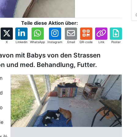
Teile diese Aktion über:
X
Linkedin
WhatsApp
Instagram
Email
QR-code
Link
Poster
davon mit Babys von den Strassen
n und med. Behandlung, Futter.
n
nd
so
ie
or ⅔