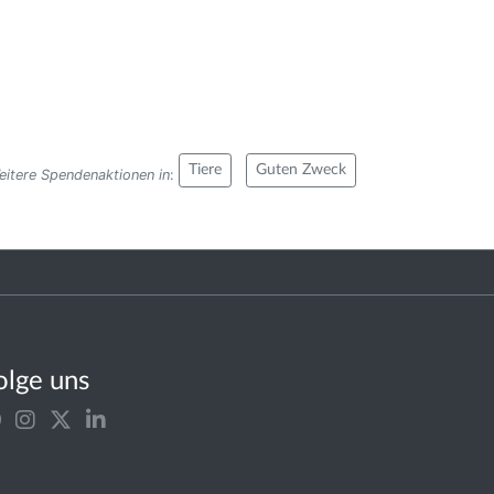
Tiere
Guten Zweck
eitere Spendenaktionen in
:
olge uns