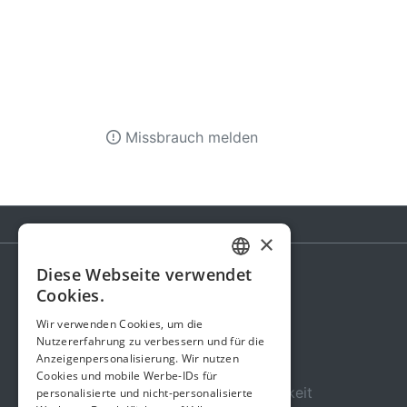
Missbrauch melden
×
Diese Webseite verwendet
GERMAN
Cookies.
Spendenaktion
ENGLISH
Wir verwenden Cookies, um die
Gebühren
Nutzererfahrung zu verbessern und für die
Anzeigenpersonalisierung. Wir nutzen
Über uns
Cookies und mobile Werbe-IDs für
Sicherheit und Zuverlässigkeit
personalisierte und nicht-personalisierte