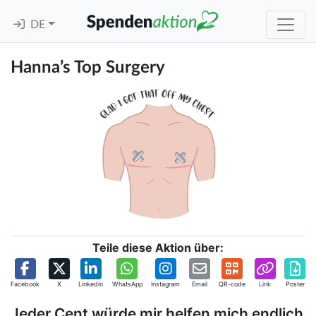
DE
Hanna’s Top Surgery
Teile diese Aktion über:
Facebook
X
Linkedin
WhatsApp
Instagram
Email
QR-code
Link
Poster
Jeder Cent würde mir helfen mich endlich