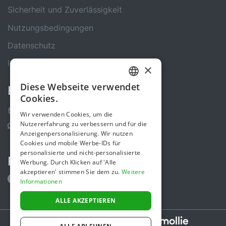
Sicherheit und Zuverlässigkeit
Nutzungsbedingungen
Datenschutz
Impressum
×
Diese Webseite verwendet
Kontakt
GERMAN
Cookies.
ENGLISH
Kontakt-Formular
Wir verwenden Cookies, um die
Nutzererfahrung zu verbessern und für die
Support Center
Anzeigenpersonalisierung. Wir nutzen
Cookies und mobile Werbe-IDs für
personalisierte und nicht-personalisierte
Folge uns
Werbung. Durch Klicken auf 'Alle
akzeptieren' stimmen Sie dem zu.
Weitere
Informationen
ALLE AKZEPTIEREN
Secure payments powered by