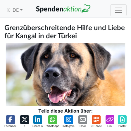
DE
Grenzüberschreitende Hilfe und Liebe
für Kangal in der Türkei
Teile diese Aktion über:
Facebook
X
Linkedin
WhatsApp
Instagram
Email
QR-code
Link
Poster