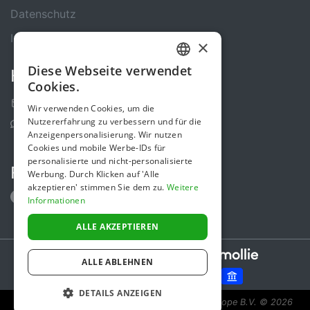
Datenschutz
Impressum
×
Diese Webseite verwendet
Kontakt
GERMAN
Cookies.
ENGLISH
Kontakt-Formular
Wir verwenden Cookies, um die
Nutzererfahrung zu verbessern und für die
Support Center
Anzeigenpersonalisierung. Wir nutzen
Cookies und mobile Werbe-IDs für
personalisierte und nicht-personalisierte
Folge uns
Werbung. Durch Klicken auf 'Alle
akzeptieren' stimmen Sie dem zu.
Weitere
Informationen
ALLE AKZEPTIEREN
Secure payments powered by
ALLE ABLEHNEN
DETAILS ANZEIGEN
Spendenaktion ist eine Initiative von Sponsor Europe B.V.
© 2026