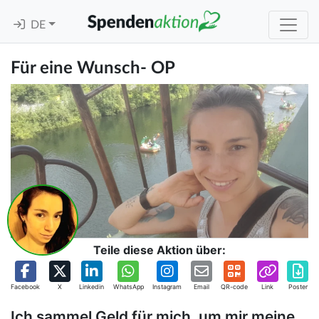
DE
Für eine Wunsch- OP
Teile diese Aktion über:
Facebook
X
Linkedin
WhatsApp
Instagram
Email
QR-code
Link
Poster
Ich sammel Geld für mich, um mir meine