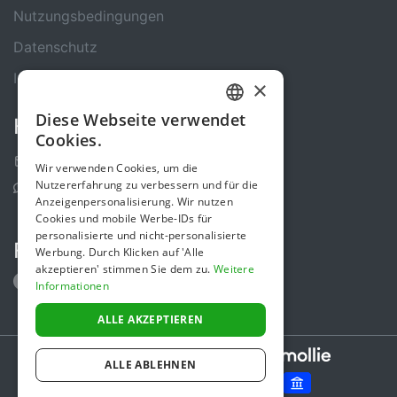
Nutzungsbedingungen
Datenschutz
Impressum
×
Diese Webseite verwendet
Kontakt
GERMAN
Cookies.
ENGLISH
Kontakt-Formular
Wir verwenden Cookies, um die
Nutzererfahrung zu verbessern und für die
Support Center
Anzeigenpersonalisierung. Wir nutzen
Cookies und mobile Werbe-IDs für
personalisierte und nicht-personalisierte
Folge uns
Werbung. Durch Klicken auf 'Alle
akzeptieren' stimmen Sie dem zu.
Weitere
Informationen
ALLE AKZEPTIEREN
Secure payments powered by
ALLE ABLEHNEN