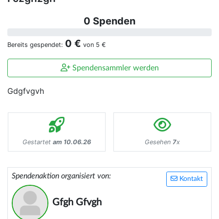
0 Spenden
0 €
Bereits gespendet:
von
5 €
Spendensammler werden
Gdgfvgvh
Gestartet
am 10.06.26
Gesehen
7
x
Spendenaktion organisiert von:
Kontakt
Gfgh Gfvgh