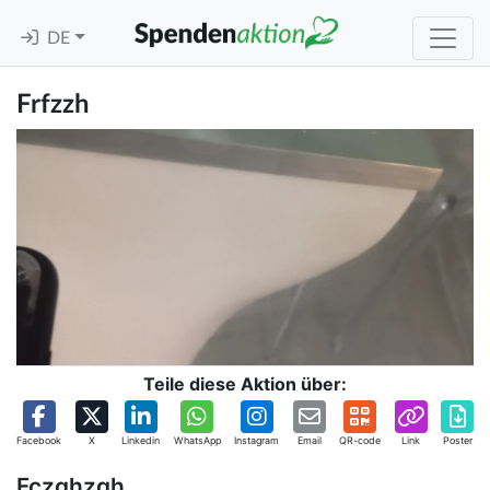
DE
Frfzzh
Teile diese Aktion über:
Facebook
X
Linkedin
WhatsApp
Instagram
Email
QR-code
Link
Poster
Fczghzgh