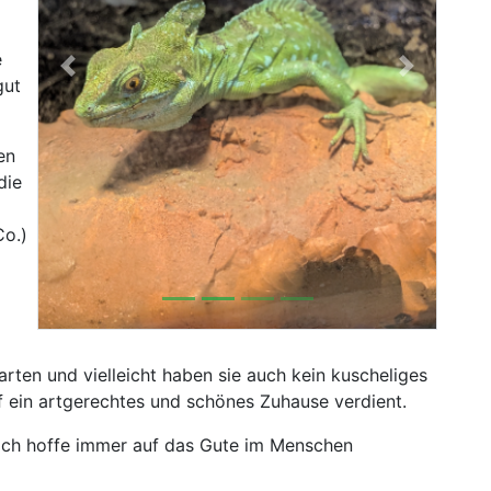
e
Previous
Next
gut
en
die
Co.)
erarten und vielleicht haben sie auch kein kuscheliges
uf ein artgerechtes und schönes Zuhause verdient.
d ich hoffe immer auf das Gute im Menschen