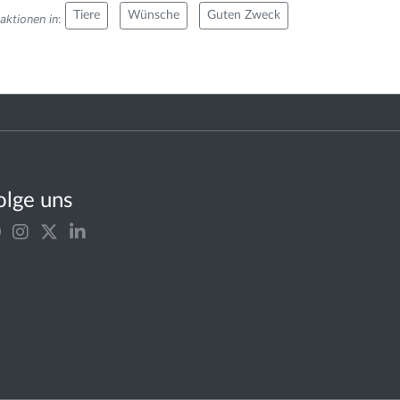
Tiere
Wünsche
Guten Zweck
aktionen in
:
olge uns