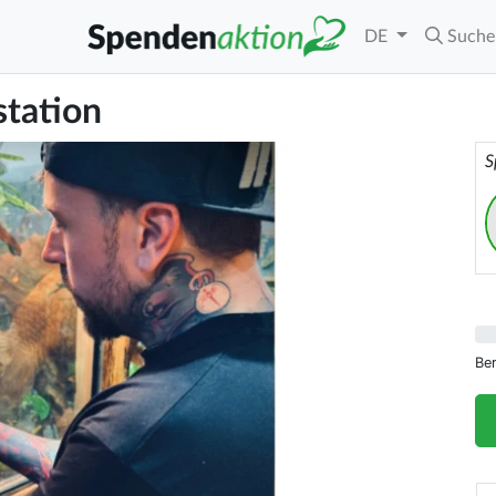
DE
Suche
station
S
Be