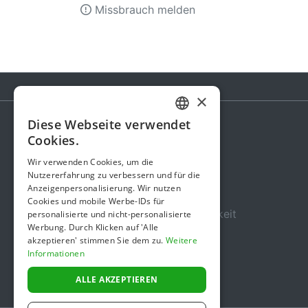
Missbrauch melden
×
Diese Webseite verwendet
GERMAN
Cookies.
Spendenaktion
ENGLISH
Wir verwenden Cookies, um die
Gebühren
Nutzererfahrung zu verbessern und für die
Anzeigenpersonalisierung. Wir nutzen
Über uns
Cookies und mobile Werbe-IDs für
Sicherheit und Zuverlässigkeit
personalisierte und nicht-personalisierte
Werbung. Durch Klicken auf 'Alle
Nutzungsbedingungen
akzeptieren' stimmen Sie dem zu.
Weitere
Informationen
Datenschutz
Impressum
ALLE AKZEPTIEREN