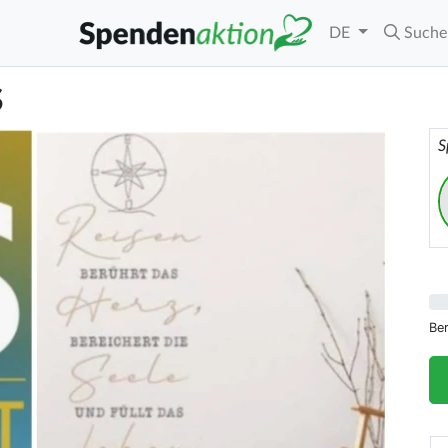
DE
Suche
S
S
Be