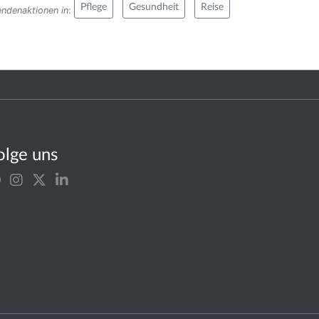
Pflege
Gesundheit
Reise
endenaktionen in
:
olge uns