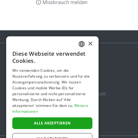
Missbrauch melden
×
Diese Webseite verwendet
GERMAN
Cookies.
Spendenaktion
ENGLISH
Wir verwenden Cookies, um die
Gebühren
Nutzererfahrung zu verbessern und für die
Anzeigenpersonalisierung. Wir nutzen
Über uns
Cookies und mobile Werbe-IDs für
Sicherheit und Zuverlässigkeit
personalisierte und nicht-personalisierte
Werbung. Durch Klicken auf 'Alle
Nutzungsbedingungen
akzeptieren' stimmen Sie dem zu.
Weitere
Informationen
Datenschutz
Impressum
ALLE AKZEPTIEREN