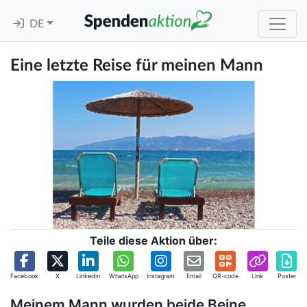
DE
Eine letzte Reise für meinen Mann
Teile diese Aktion über:
Facebook
X
Linkedin
WhatsApp
Instagram
Email
QR-code
Link
Poster
Meinem Mann wurden beide Beine