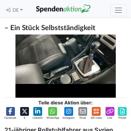
DE
– Ein Stück Selbstständigkeit
Teile diese Aktion über:
Facebook
X
Linkedin
WhatsApp
Instagram
Email
QR-code
Link
Poster
21-jähriger Rollstuhlfahrer aus Syrien,