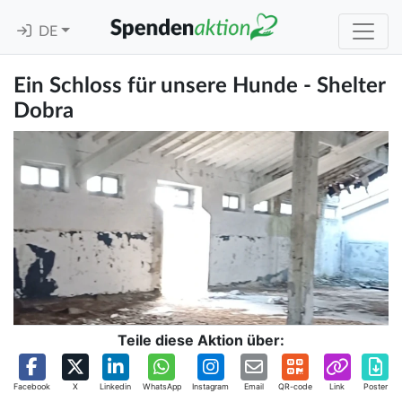
DE
Ein Schloss für unsere Hunde - Shelter
Dobra
Teile diese Aktion über:
Facebook
X
Linkedin
WhatsApp
Instagram
Email
QR-code
Link
Poster