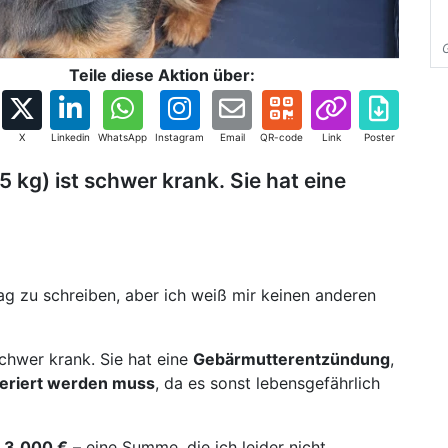
Teile diese Aktion über:
X
Linkedin
WhatsApp
Instagram
Email
QR-code
Link
Poster
5 kg) ist schwer krank. Sie hat eine
rag zu schreiben, aber ich weiß mir keinen anderen
schwer krank. Sie hat eine
Gebärmutterentzündung
,
eriert werden muss
, da es sonst lebensgefährlich
d 3.000 €
– eine Summe, die ich leider nicht