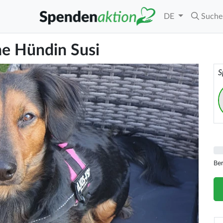
DE
Suche
ne Hündin Susi
S
Be