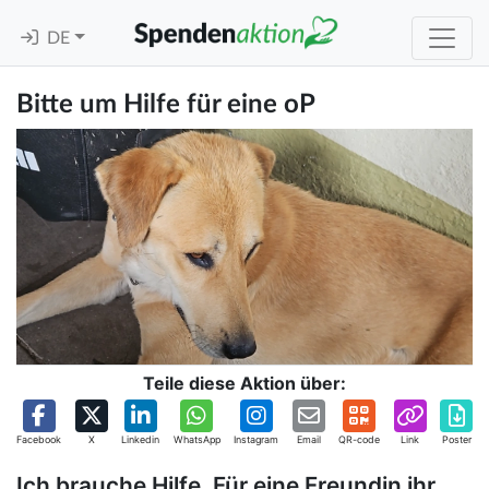
DE
Bitte um Hilfe für eine oP
Teile diese Aktion über:
Facebook
X
Linkedin
WhatsApp
Instagram
Email
QR-code
Link
Poster
Ich brauche Hilfe. Für eine Freundin ihr