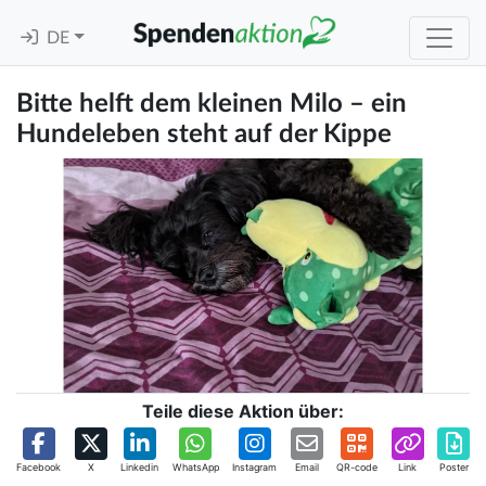
DE
Bitte helft dem kleinen Milo – ein
Hundeleben steht auf der Kippe
Teile diese Aktion über:
Facebook
X
Linkedin
WhatsApp
Instagram
Email
QR-code
Link
Poster