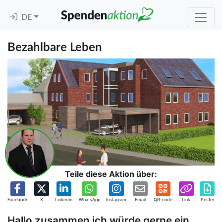
DE
Bezahlbare Leben
Teile diese Aktion über:
Facebook
X
Linkedin
WhatsApp
Instagram
Email
QR-code
Link
Poster
Hallo zusammen ich würde gerne ein