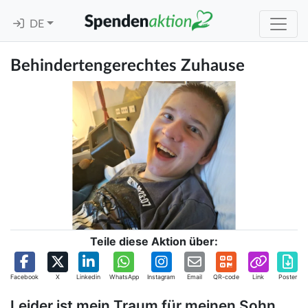
DE
Behindertengerechtes Zuhause
Teile diese Aktion über:
Facebook
X
Linkedin
WhatsApp
Instagram
Email
QR-code
Link
Poster
Leider ist mein Traum für meinen Sohn