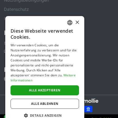
Datenschutz
Impressum
×
Diese Webseite verwendet
Kontakt
GERMAN
Cookies.
ENGLISH
Kontakt-Formular
Wir verwenden Cookies, um die
Nutzererfahrung zu verbessern und für die
Support Center
Anzeigenpersonalisierung. Wir nutzen
Cookies und mobile Werbe-IDs für
personalisierte und nicht-personalisierte
Folge uns
Werbung. Durch Klicken auf 'Alle
akzeptieren' stimmen Sie dem zu.
Weitere
Informationen
ALLE AKZEPTIEREN
Secure payments powered by
ALLE ABLEHNEN
DETAILS ANZEIGEN