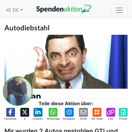
DE
Autodiebstahl
Teile diese Aktion über:
Facebook
X
Linkedin
WhatsApp
Instagram
Email
QR-code
Link
Poster
Mir wurden 2 Autos gestohlen GTI und