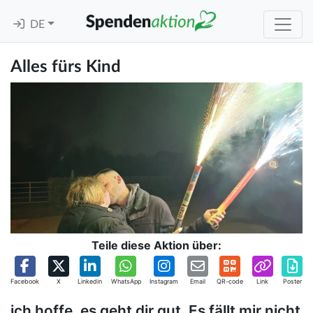
DE
Alles fürs Kind
Teile diese Aktion über:
Facebook
X
Linkedin
WhatsApp
Instagram
Email
QR-code
Link
Poster
ich hoffe, es geht dir gut. Es fällt mir nicht