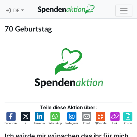
DE
70 Geburtstag
Teile diese Aktion über:
Facebook
X
Linkedin
WhatsApp
Instagram
Email
QR-code
Link
Poster
Ich würde mir wünschen das ihr für mich