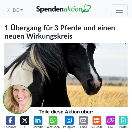
DE
1 Übergang für 3 Pferde und einen
neuen Wirkungskreis
Teile diese Aktion über:
Facebook
X
Linkedin
WhatsApp
Instagram
Email
QR-code
Link
Poster