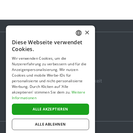
×
Diese Webseite verwendet
GERMAN
Cookies.
Spendenaktion
ENGLISH
Wir verwenden Cookies, um die
Gebühren
Nutzererfahrung zu verbessern und für die
Anzeigenpersonalisierung. Wir nutzen
Über uns
Cookies und mobile Werbe-IDs für
Sicherheit und Zuverlässigkeit
personalisierte und nicht-personalisierte
Werbung. Durch Klicken auf 'Alle
Nutzungsbedingungen
akzeptieren' stimmen Sie dem zu.
Weitere
Informationen
Datenschutz
Impressum
ALLE AKZEPTIEREN
ALLE ABLEHNEN