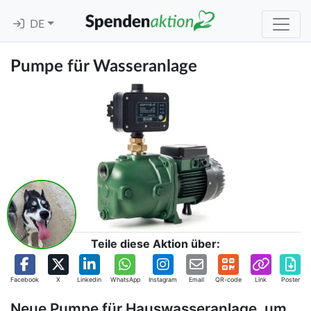
DE
Pumpe für Wasseranlage
Teile diese Aktion über:
Facebook
X
Linkedin
WhatsApp
Instagram
Email
QR-code
Link
Poster
Neue Pumpe für Hauswasseranlage, um