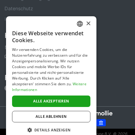
Datenschutz
Impressum
×
Diese Webseite verwendet
Kontakt
GERMAN
Cookies.
ENGLISH
Kontakt-Formular
Wir verwenden Cookies, um die
Nutzererfahrung zu verbessern und für die
Support Center
Anzeigenpersonalisierung. Wir nutzen
Cookies und mobile Werbe-IDs für
personalisierte und nicht-personalisierte
Folge uns
Werbung. Durch Klicken auf 'Alle
akzeptieren' stimmen Sie dem zu.
Weitere
Informationen
ALLE AKZEPTIEREN
Secure payments powered by
ALLE ABLEHNEN
DETAILS ANZEIGEN
Spendenaktion ist eine Initiative von Sponsor Europe B.V.
© 2026