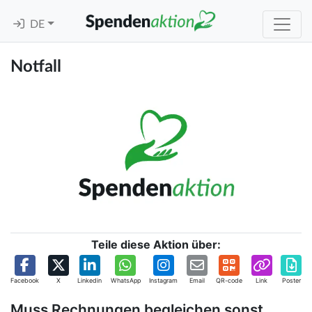
DE
Notfall
Teile diese Aktion über:
Facebook
X
Linkedin
WhatsApp
Instagram
Email
QR-code
Link
Poster
Muss Rechnungen begleichen sonst