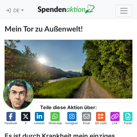
DE
Mein Tor zu Außenwelt!
Teile diese Aktion über:
Facebook
X
Linkedin
WhatsApp
Instagram
Email
QR-code
Link
Poster
Es ist durch Krankheit mein einziges