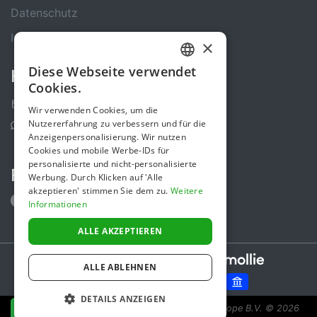
Datenschutz
Impressum
×
Diese Webseite verwendet
Kontakt
GERMAN
Cookies.
ENGLISH
Kontakt-Formular
Wir verwenden Cookies, um die
Nutzererfahrung zu verbessern und für die
Support Center
Anzeigenpersonalisierung. Wir nutzen
Cookies und mobile Werbe-IDs für
personalisierte und nicht-personalisierte
Folge uns
Werbung. Durch Klicken auf 'Alle
akzeptieren' stimmen Sie dem zu.
Weitere
Informationen
ALLE AKZEPTIEREN
Secure payments powered by
ALLE ABLEHNEN
DETAILS ANZEIGEN
Spendenaktion ist eine Initiative von Sponsor Europe B.V.
© 2026
JETZT SPENDEN