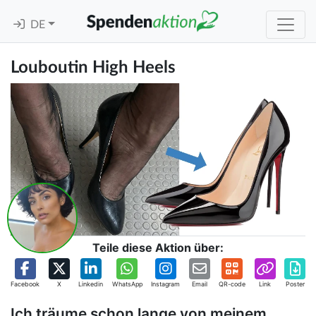
DE
Louboutin High Heels
Teile diese Aktion über:
Facebook
X
Linkedin
WhatsApp
Instagram
Email
QR-code
Link
Poster
Ich träume schon lange von meinem