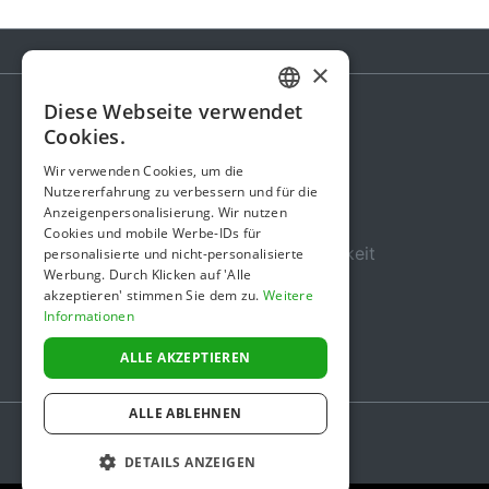
×
Diese Webseite verwendet
GERMAN
Cookies.
Spendenaktion
ENGLISH
Wir verwenden Cookies, um die
Gebühren
Nutzererfahrung zu verbessern und für die
Anzeigenpersonalisierung. Wir nutzen
Über uns
Cookies und mobile Werbe-IDs für
Sicherheit und Zuverlässigkeit
personalisierte und nicht-personalisierte
Werbung. Durch Klicken auf 'Alle
Nutzungsbedingungen
akzeptieren' stimmen Sie dem zu.
Weitere
Informationen
Datenschutz
Impressum
ALLE AKZEPTIEREN
ALLE ABLEHNEN
DETAILS ANZEIGEN