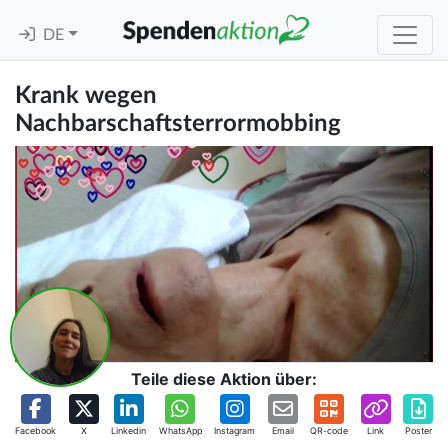
DE
Krank wegen
Nachbarschaftsterrormobbing
Teile diese Aktion über:
Facebook
X
Linkedin
WhatsApp
Instagram
Email
QR-code
Link
Poster