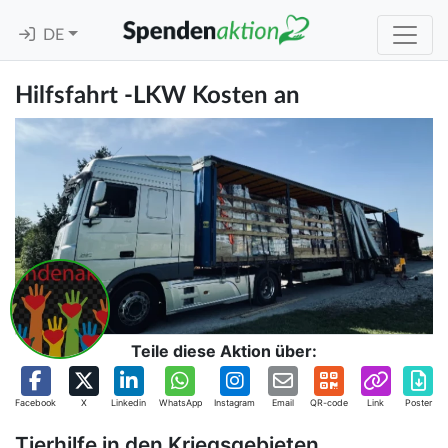
DE
Hilfsfahrt -LKW Kosten an
Teile diese Aktion über:
Facebook
X
Linkedin
WhatsApp
Instagram
Email
QR-code
Link
Poster
Tierhilfe in den Kriegsgebieten