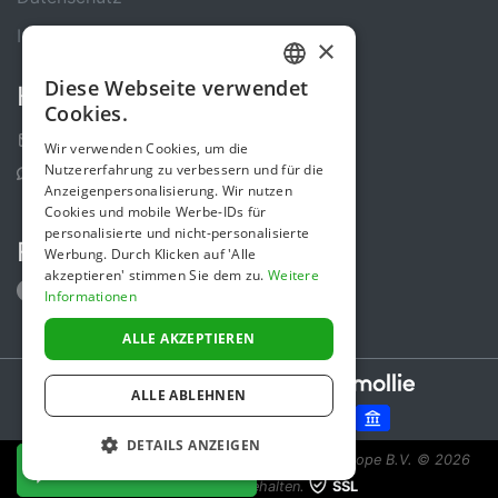
Impressum
×
Diese Webseite verwendet
Kontakt
GERMAN
Cookies.
ENGLISH
Kontakt-Formular
Wir verwenden Cookies, um die
Nutzererfahrung zu verbessern und für die
Support Center
Anzeigenpersonalisierung. Wir nutzen
Cookies und mobile Werbe-IDs für
personalisierte und nicht-personalisierte
Folge uns
Werbung. Durch Klicken auf 'Alle
akzeptieren' stimmen Sie dem zu.
Weitere
Informationen
ALLE AKZEPTIEREN
Secure payments powered by
ALLE ABLEHNEN
DETAILS ANZEIGEN
Spendenaktion ist eine Initiative von Sponsor Europe B.V.
© 2026
JETZT SPENDEN
Alle Rechte vorbehalten.
SSL