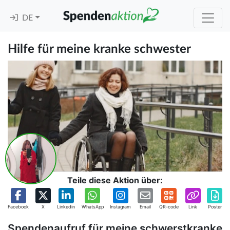
DE
Hilfe für meine kranke schwester
Teile diese Aktion über:
Facebook
X
Linkedin
WhatsApp
Instagram
Email
QR-code
Link
Poster
Spendenaufruf für meine schwerstkranke