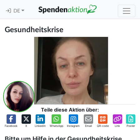
DE
Gesundheitskrise
Teile diese Aktion über:
Facebook
X
Linkedin
WhatsApp
Instagram
Email
QR-code
Link
Poster
Bitte um Hilfe in der Gesundheitskrise