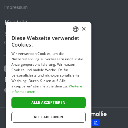
Impressum
Kontakt
×
Kontakt-Formular
Diese Webseite verwendet
GERMAN
Support Center
Cookies.
ENGLISH
Wir verwenden Cookies, um die
Teile uns
Nutzererfahrung zu verbessern und für die
Anzeigenpersonalisierung. Wir nutzen
Cookies und mobile Werbe-IDs für
personalisierte und nicht-personalisierte
Folge uns
Werbung. Durch Klicken auf 'Alle
akzeptieren' stimmen Sie dem zu.
Weitere
Informationen
ALLE AKZEPTIEREN
Secure payments powered by
ALLE ABLEHNEN