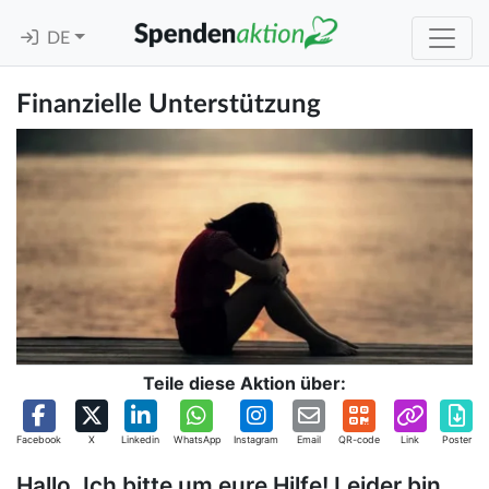
DE
Finanzielle Unterstützung
Teile diese Aktion über:
Facebook
X
Linkedin
WhatsApp
Instagram
Email
QR-code
Link
Poster
Hallo, Ich bitte um eure Hilfe! Leider bin