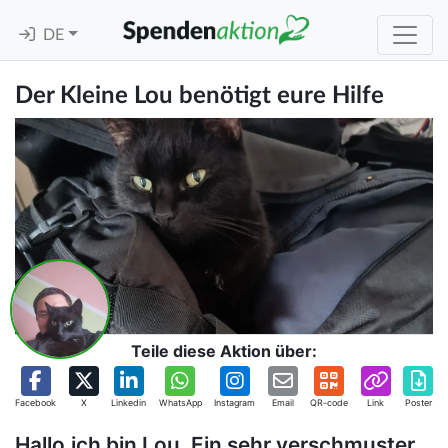
DE
Der Kleine Lou benötigt eure Hilfe
Teile diese Aktion über:
Facebook
X
Linkedin
WhatsApp
Instagram
Email
QR-code
Link
Poster
Hallo,ich bin Lou. Ein sehr verschmuster