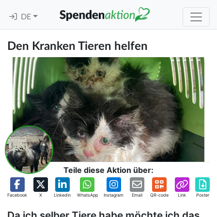
DE
Den Kranken Tieren helfen
Teile diese Aktion über:
Facebook
X
Linkedin
WhatsApp
Instagram
Email
QR-code
Link
Poster
Da ich selber Tiere habe möchte ich das