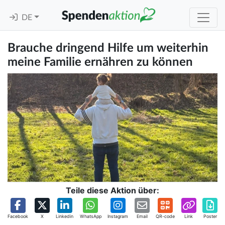
DE
Brauche dringend Hilfe um weiterhin
meine Familie ernähren zu können
Teile diese Aktion über:
Facebook
X
Linkedin
WhatsApp
Instagram
Email
QR-code
Link
Poster