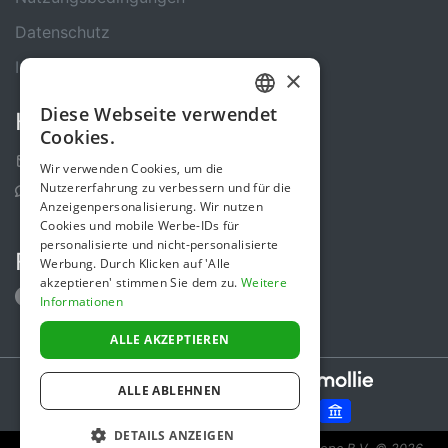
Datenschutz
Impressum
×
Diese Webseite verwendet
Kontakt
GERMAN
Cookies.
ENGLISH
Kontakt-Formular
Wir verwenden Cookies, um die
Nutzererfahrung zu verbessern und für die
Support Center
Anzeigenpersonalisierung. Wir nutzen
Cookies und mobile Werbe-IDs für
personalisierte und nicht-personalisierte
Folge uns
Werbung. Durch Klicken auf 'Alle
akzeptieren' stimmen Sie dem zu.
Weitere
Informationen
ALLE AKZEPTIEREN
Secure payments powered by
ALLE ABLEHNEN
DETAILS ANZEIGEN