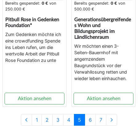
Bereits gespendet:
0 €
von
Bereits gespendet:
0 €
von
250.000 €
500.000 €
Pitbull Rose in Gedenken
Generationsübergreifende
Foundation*
s Wohn und
Bildungsprojekt im
Zum Gedenken möchte ich
Ländlichenraum
eine crowdfunding Spende
Wir möchten einen 3-
ins Leben rufen, um die
Seiten-Bauernhof mit
wertvolle Arbeit der Pitbull
angernzendem
Rose Foundation zu unte
Baugrundstück vor der
Verwahllosung retten und
wieder leben einhauchen.
Aktion ansehen
Aktion ansehen
1
2
3
4
5
6
7